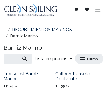
Ir al contenido
...
RECUBRIMIENTOS MARINOS
Barniz Marino
Barniz Marino
Lista de precios
Filtros
Transelast Barniz
Coltech Transelast
Marino
Disolvente
27,84
€
18,55
€