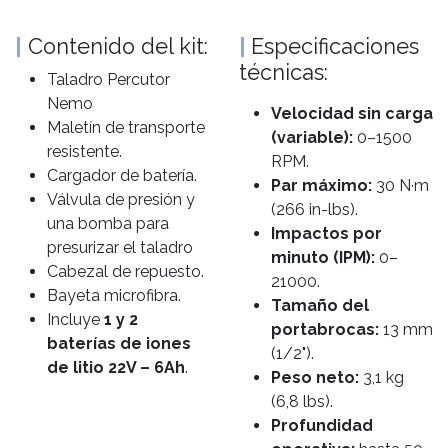
|
Contenido del kit:
|
Especificaciones
técnicas:
Taladro Percutor
Nemo
Velocidad sin carga
Maletín de transporte
(variable):
0–1500
resistente.
RPM.
Cargador de batería.
Par máximo:
30 N·m
Válvula de presión y
(266 in-lbs).
una bomba para
Impactos por
presurizar el taladro
minuto (IPM):
0–
Cabezal de repuesto.
21000.
Bayeta microfibra.
Tamaño del
Incluye
1 y 2
portabrocas:
13 mm
baterías de iones
(1/2").
de litio 22V – 6Ah
.
Peso neto:
3,1 kg
(6,8 lbs).
Profundidad