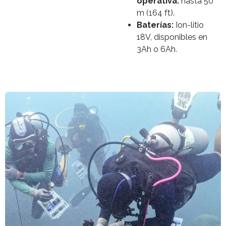
operativa:
hasta 50
m (164 ft).
Baterías:
Ion-litio
18V, disponibles en
3Ah o 6Ah.